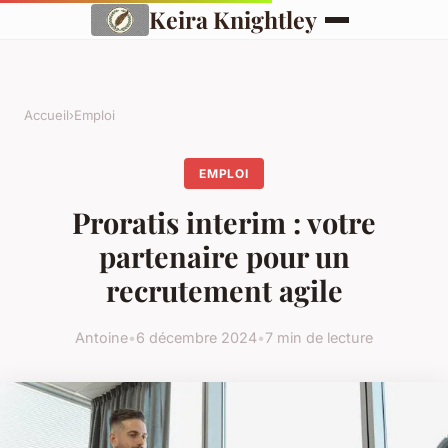
Keira Knightley
Accueil
›
Emploi
EMPLOI
Proratis interim : votre
partenaire pour un
recrutement agile
Antoine
•
6 décembre 2024
•
7 min de lecture