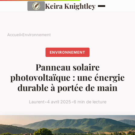
Keira Knightley
Accueil
›
Environnement
ENVIRONNEMENT
Panneau solaire
photovoltaïque : une énergie
durable à portée de main
Laurent
•
4 avril 2025
•
6 min de lecture