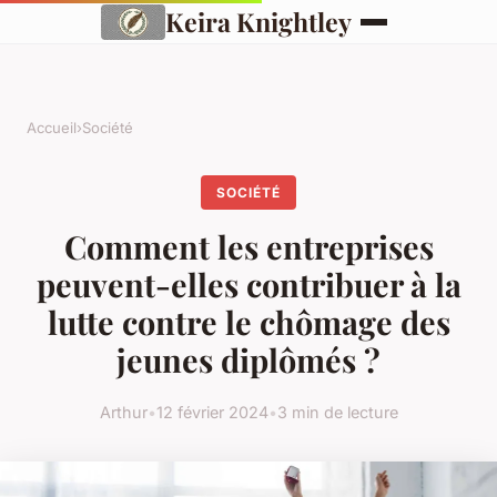
Keira Knightley
Accueil
›
Société
SOCIÉTÉ
Comment les entreprises
peuvent-elles contribuer à la
lutte contre le chômage des
jeunes diplômés ?
Arthur
•
12 février 2024
•
3 min de lecture