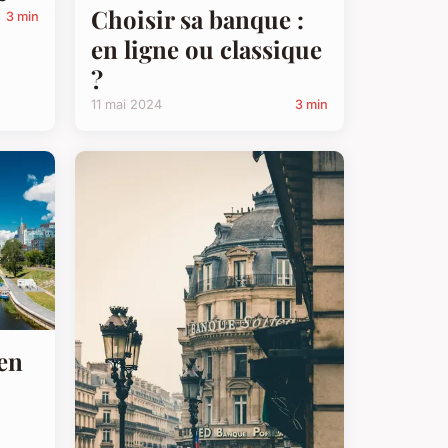
Choisir sa banque :
3 min
en ligne ou classique
?
11 mai 2024
3 min
en