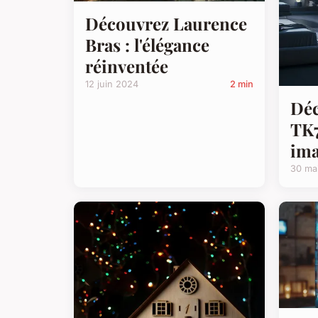
Découvrez Laurence
Bras : l'élégance
réinventée
12 juin 2024
2 min
Déc
TK7
ima
30 ma