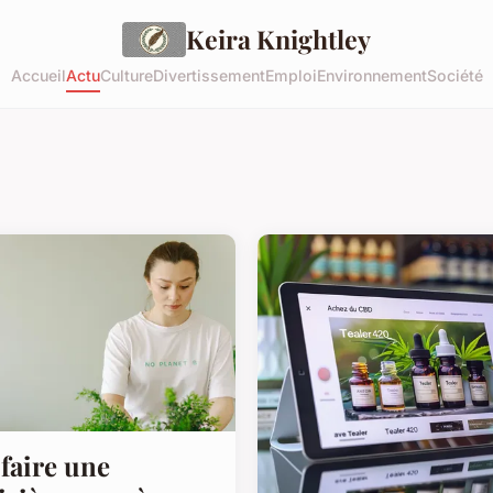
Keira Knightley
Accueil
Actu
Culture
Divertissement
Emploi
Environnement
Société
faire une