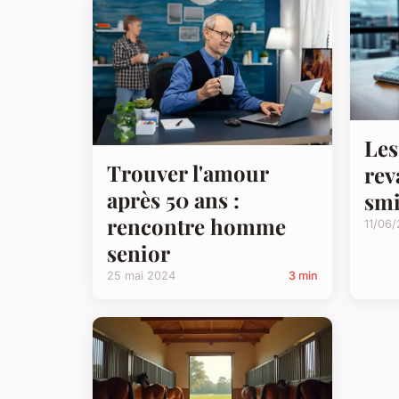
Les
Trouver l'amour
rev
après 50 ans :
smi
rencontre homme
11/06
senior
25 mai 2024
3 min