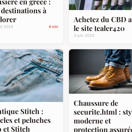
isière en grèce :
 destinations à
lorer
Achetez du CBD a
le site tealer420
ût 2024
4 min
3 juin 2024
Chaussure de
tique Stitch :
securite.html : sty
icles et peluches
moderne et
o et Stitch
protection assuré