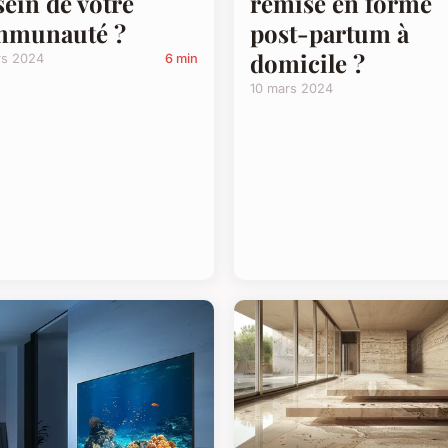
sein de votre
remise en forme
mmunauté ?
post-partum à
domicile ?
rs 2024
6 min
10 mars 2024