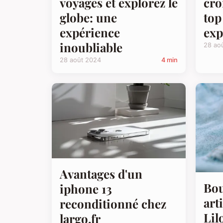
voyages et explorez le
cro
globe: une
top
expérience
exp
inoubliable
28 ao
28 août 2024
4 min
Avantages d'un
Bou
iphone 13
art
reconditionné chez
Lil
largo.fr