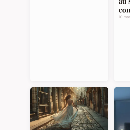
au 
co
10 ma