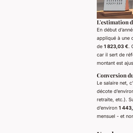
L'estimation 
En début d’année
appliqué à une 
de
1 823,03 €
. 
car il sert de r
montant est ajus
Conversion du 
Le salaire net, c
décote d’envir
retraite, etc.)
d’environ
1 443,
mensuel - et non