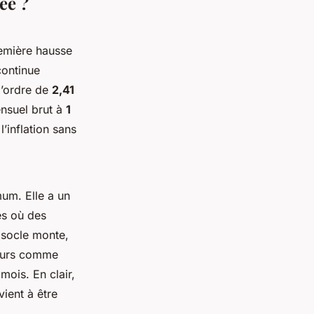
ée ?
remière hausse
continue
l’ordre de
2,41
ensuel brut à
1
l’inflation sans
um. Elle a un
es où des
 socle monte,
yeurs comme
mois. En clair,
vient à être