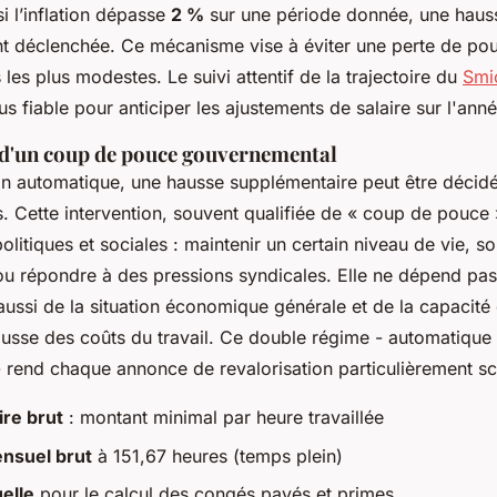
si l’inflation dépasse
2 %
sur une période donnée, une haus
 déclenchée. Ce mécanisme vise à éviter une perte de pou
s les plus modestes. Le suivi attentif de la trajectoire du
Smi
lus fiable pour anticiper les ajustements de salaire sur l'anné
é d'un coup de pouce gouvernemental
ion automatique, une hausse supplémentaire peut être décidé
s. Cette intervention, souvent qualifiée de « coup de pouce
olitiques et sociales : maintenir un certain niveau de vie, so
 répondre à des pressions syndicales. Elle ne dépend pa
s aussi de la situation économique générale et de la capacité
usse des coûts du travail. Ce double régime - automatique 
- rend chaque annonce de revalorisation particulièrement sc
ire brut
: montant minimal par heure travaillée
ensuel brut
à 151,67 heures (temps plein)
elle
pour le calcul des congés payés et primes