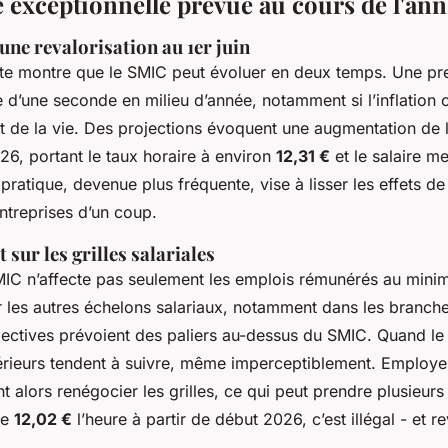
 exceptionnelle prévue au cours de l'ann
une revalorisation au 1er juin
ente montre que le SMIC peut évoluer en deux temps. Une p
ie d’une seconde en milieu d’année, notamment si l’inflation 
ût de la vie. Des projections évoquent une augmentation de 
26, portant le taux horaire à environ
12,31 €
et le salaire m
 pratique, devenue plus fréquente, vise à lisser les effets de 
ntreprises d’un coup.
 sur les grilles salariales
IC n’affecte pas seulement les emplois rémunérés au minim
r les autres échelons salariaux, notamment dans les branch
lectives prévoient des paliers au-dessus du SMIC. Quand le
érieurs tendent à suivre, même imperceptiblement. Emplo
t alors renégocier les grilles, ce qui peut prendre plusieurs 
de
12,02 €
l’heure à partir de début 2026, c’est illégal - et re