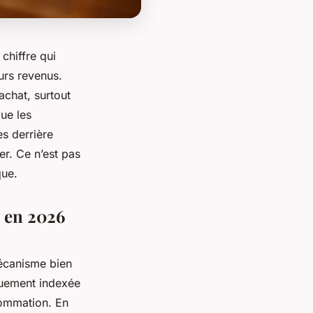
chiffre qui
eurs revenus.
achat, surtout
ue les
s derrière
er. Ce n’est pas
que.
m en 2026
mécanisme bien
iquement indexée
nsommation. En