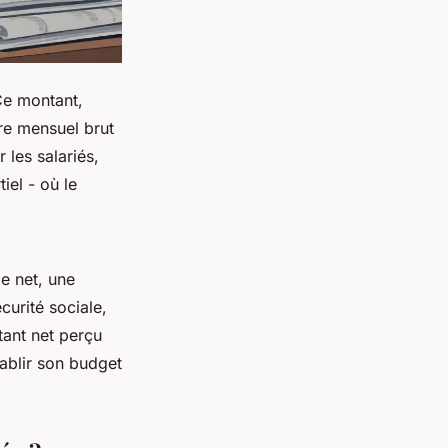
Ce montant,
re mensuel brut
les salariés,
iel - où le
le net, une
curité sociale,
tant net perçu
tablir son budget