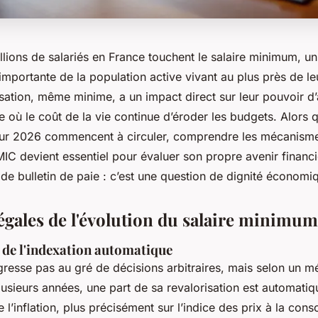
lions de salariés en France touchent le salaire minimum, un 
 importante de la population active vivant au plus près de l
ation, même minime, a un impact direct sur leur pouvoir d’
 où le coût de la vie continue d’éroder les budgets. Alors q
our 2026 commencent à circuler, comprendre les mécanisme
MIC devient essentiel pour évaluer son propre avenir financi
de bulletin de paie : c’est une question de dignité économi
légales de l'évolution du salaire minimu
de l'indexation automatique
resse pas au gré de décisions arbitraires, mais selon un 
lusieurs années, une part de sa revalorisation est automat
de l’inflation, plus précisément sur l’indice des prix à la co