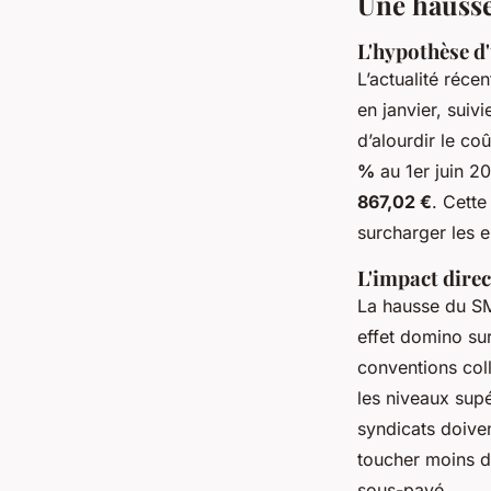
Une hausse
L'hypothèse d'
L’actualité réc
en janvier, suiv
d’alourdir le co
%
au 1er juin 20
867,02 €
. Cette
surcharger les e
L'impact direct
La hausse du SM
effet domino su
conventions col
les niveaux sup
syndicats doiven
toucher moins 
sous-payé.