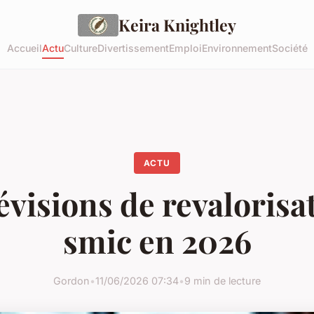
Keira Knightley
Accueil
Actu
Culture
Divertissement
Emploi
Environnement
Société
ACTU
évisions de revalorisa
smic en 2026
Gordon
•
11/06/2026 07:34
•
9 min de lecture