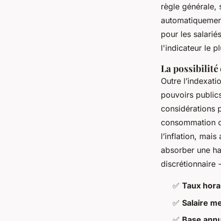
règle générale, 
automatiquement
pour les salarié
l'indicateur le p
La possibilit
Outre l’indexat
pouvoirs public
considérations p
consommation ou
l’inflation, mai
absorber une ha
discrétionnaire 
✅
Taux hora
✅
Salaire m
✅
Base annu