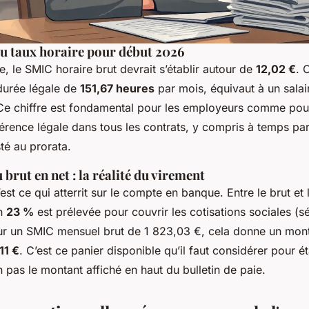
du taux horaire pour début 2026
, le SMIC horaire brut devrait s’établir autour de
12,02 €
. 
durée légale de
151,67 heures
par mois, équivaut à un salai
Ce chiffre est fondamental pour les employeurs comme pour 
éférence légale dans tous les contrats, y compris à temps part
té au prorata.
brut en net : la réalité du virement
’est ce qui atterrit sur le compte en banque. Entre le brut et 
on
23 %
est prélevée pour couvrir les cotisations sociales (sé
. Sur un SMIC mensuel brut de 1 823,03 €, cela donne un mon
11 €
. C’est ce panier disponible qu’il faut considérer pour é
 pas le montant affiché en haut du bulletin de paie.